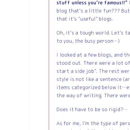
stuff unless you’re famous!!”
blog that’s a little fun??? Bu
that it’s “useful” blogs.
Oh, it’s a tough world. Let’s 
to you, the busy person…)
I looked at a few blogs, and 
stood out. There were a lot of
start a side job”. The rest we
style is not like a sentence (a
items categorized below it…et
the way of writing. There wer
Does it have to be so rigid?…
As for me, I’m the type of pe