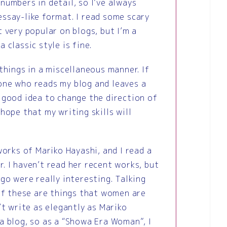
numbers in detail, so I’ve always
ssay-like format. I read some scary
t very popular on blogs, but I’m a
 classic style is fine.
 things in a miscellaneous manner. If
one who reads my blog and leaves a
 good idea to change the direction of
hope that my writing skills will
works of Mariko Hayashi, and I read a
. I haven’t read her recent works, but
ago were really interesting. Talking
 of these are things that women are
’t write as elegantly as Mariko
a blog, so as a “Showa Era Woman”, I