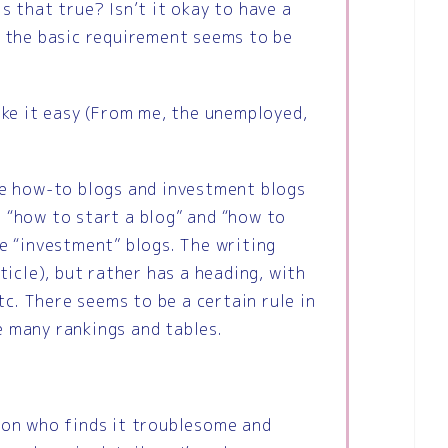
Is that true? Isn’t it okay to have a
t the basic requirement seems to be
take it easy (From me, the unemployed,
the how-to blogs and investment blogs
 “how to start a blog” and “how to
re “investment” blogs. The writing
rticle), but rather has a heading, with
c. There seems to be a certain rule in
e many rankings and tables.
rson who finds it troublesome and