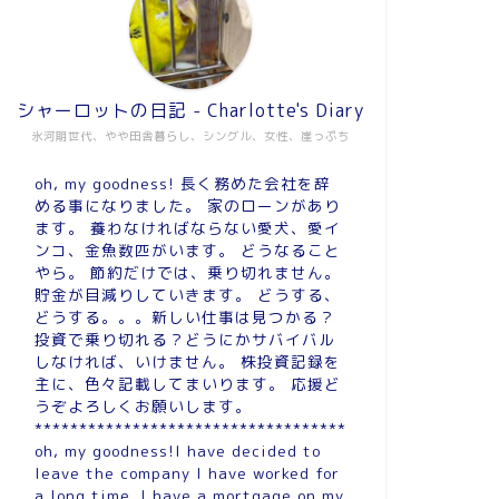
シャーロットの日記 - Charlotte's Diary
氷河期世代、やや田舎暮らし、シングル、女性、崖っぷち
oh, my goodness! 長く務めた会社を辞
める事になりました。 家のローンがあり
ます。 養わなければならない愛犬、愛イ
ンコ、金魚数匹がいます。 どうなること
やら。 節約だけでは、乗り切れません。
貯金が目減りしていきます。 どうする、
どうする。。。新しい仕事は見つかる？
投資で乗り切れる？どうにかサバイバル
しなければ、いけません。 株投資記録を
主に、色々記載してまいります。 応援ど
うぞよろしくお願いします。
***********************************
oh, my goodness!I have decided to
leave the company I have worked for
a long time. I have a mortgage on my