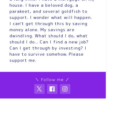
house. I have a beloved dog, a
parakeet, and several goldfish to
support. I wonder what will happen.
I can't get through this by saving
money alone. My savings are
dwindling. What should I do, what
should I do... Can I find a new job?
Can I get through by investing? I
have to survive somehow. Please
support me.
＼ Follow me ／