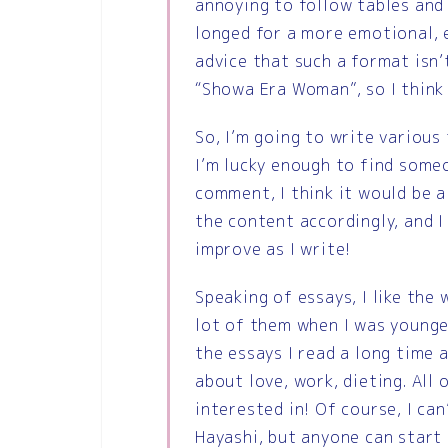
annoying to follow tables and 
longed for a more emotional, e
advice that such a format isn’
“Showa Era Woman”, so I think a
So, I’m going to write various
I’m lucky enough to find some
comment, I think it would be a
the content accordingly, and I 
improve as I write!
Speaking of essays, I like the 
lot of them when I was younger
the essays I read a long time 
about love, work, dieting. All
interested in! Of course, I can
Hayashi, but anyone can start 