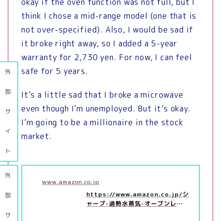
okay if the oven function was not full, but I
think I chose a mid-range model (one that is
not over-specified). Also, I would be sad if
it broke right away, so I added a 5-year
warranty for 2,730 yen. For now, I can feel
safe for 5 years.
外
部
It’s a little sad that I broke a microwave
even though I’m unemployed. But it’s okay.
サ
I’m going to be a millionaire in the stock
イ
market.
ト
外
www.amazon.co.jp
https://www.amazon.co.jp/シ
部
ャープ-過熱水蒸気-オーブンレン
ジ-コンベクション-RE…
サ