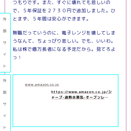
つもりです。また、すぐに壊れても悲しいの
で、５年保証を２７３０円で追加しました。ひ
とまず、５年間は安心ができます。
外
部
無職だっていうのに、電子レンジを壊してしま
うなんて、ちょっぴり悲しい。でも、いいわ。
サ
私は株で億万長者になる予定だから。見てろよ
イ
っ！
ト
外
www.amazon.co.jp
https://www.amazon.co.jp/シ
部
ャープ-過熱水蒸気-オーブンレン
ジ-コンベクション-RE…
サ
イ
ト