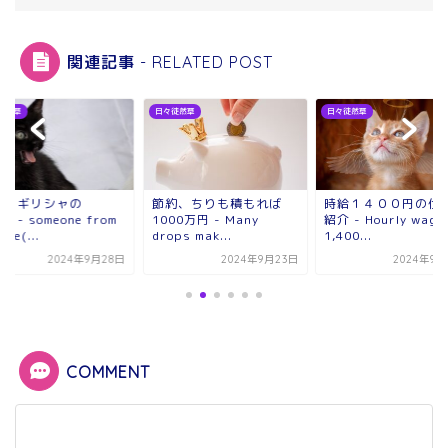
関連記事 - RELATED POST
徒然草
日々徒然草
日々徒然草
お！ギリシャの
節約、ちりも積もれば
時給１４００円の仕
？- someone from
1000万円 - Many
紹介 - Hourly wage
ece(...
drops mak...
1,400...
2024年9月28日
2024年9月23日
2024年9月
COMMENT