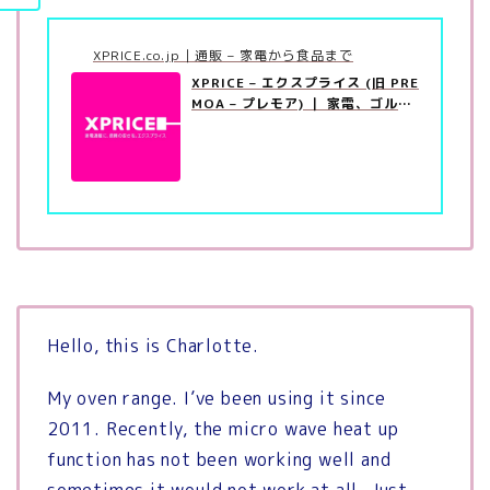
XPRICE.co.jp｜通販 – 家電から食品まで
XPRICE – エクスプライス (旧 PRE
MOA – プレモア) ｜ 家電、ゴル
フ、家具、日用品…
Hello, this is Charlotte.
My oven range. I’ve been using it since
2011. Recently, the micro wave heat up
function has not been working well and
sometimes it would not work at all. Just