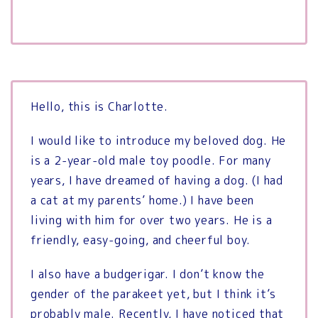
Hello, this is Charlotte.
I would like to introduce my beloved dog.
He
is a 2-year-old male toy poodle.
For many
years, I have dreamed of having a dog.
(I had
a cat at my parents’ home.) I have been
living with him for over two years.
He is a
friendly, easy-going, and cheerful boy.
I also have a budgerigar.
I don’t know the
gender of the parakeet yet, but I think it’s
probably male.
Recently, I have noticed that