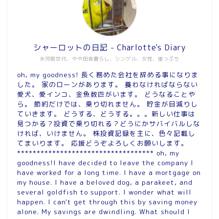
シャーロットの日記 - Charlotte's Diary
氷河期世代、やや田舎暮らし、シングル、女性、崖っぷち
oh, my goodness! 長く務めた会社を辞める事になりま
した。 家のローンがあります。 養わなければならない
愛犬、愛インコ、金魚数匹がいます。 どうなることや
ら。 節約だけでは、乗り切れません。 貯金が目減りし
ていきます。 どうする、どうする。。。新しい仕事は
見つかる？投資で乗り切れる？どうにかサバイバルしな
ければ、いけません。 株投資記録を主に、色々記載し
てまいります。 応援どうぞよろしくお願いします。
*********************************** oh, my
goodness!I have decided to leave the company I
have worked for a long time. I have a mortgage on
my house. I have a beloved dog, a parakeet, and
several goldfish to support. I wonder what will
happen. I can't get through this by saving money
alone. My savings are dwindling. What should I