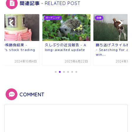
関連記事 - RELATED POST
ガーデニング
投資
日の株勝負結果 -
久しぶりの近況報告 - A
勝ち逃げスタイル模
ay's stock trading
long-awaited update
- Searching for a
win...
2024年10月4日
2025年6月22日
2024年11
COMMENT